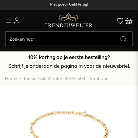
Niet goed? Geld terug!
95% beveelt ons aan
Gratis verzending vanaf €50,-
Niet goed? Geld terug!
10% korting op je eerste bestelling?
Schrijf je onderaan de pagina in voor de nieuwsbrief.
Home
Jackie Gold Menton JKB25.504 - Armband
Jasseronschakel geelgoud 14-karaat - Lengte max. 19
cm